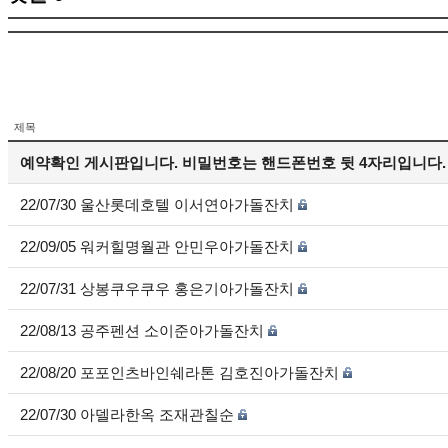
제목
예약확인 게시판입니다. 비밀번호는 핸드폰번호 뒷 4자리입니다.
22/07/30 울산롯데호텔 이서연아가돌잔치
22/09/05 워커힐명월관 안민우아가돌잔치
22/07/31 상봉쿠우쿠우 홍은기아가돌잔치
22/08/13 공주펜션 소이준아가돌잔치
22/08/20 포포인츠바인쉐라톤 김호진아가돌잔치
22/07/30 아델라한옥 조재관칠순