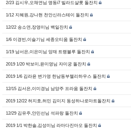
2/23 김시우,오채연님 명동i7 빌라드샬롯 돌잔치
1/12 지혜원,강나현 천안신라스테이 돌잔치
12/22 송소연,장영미님 백일잔치
1/6 이경빈,이슬기님 세종오티움 돌잔치
1/19 남서은,이은미님 양재 트랭블루 돌잔치
2019 1/20 박보미,윤미영님 자미궁 돌잔치
2019 1/6 김라윤 변가영 한남동부첼리하우스 돌잔치
12/15 김서은,이미경님 남양주 프라움 돌잔치
2019 12/22 허지호,허민 김미지 동성하나로마트돌잔치
12/29 김유주,안민선님 석파랑 돌잔치
2019 1/1 박한솔,김성미님 라마다진마오 돌잔치