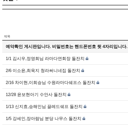
제목
예약확인 게시판입니다. 비밀번호는 핸드폰번호 뒷 4자리입니다.
1/1 김시우,정영희님 라마다연회장 돌잔치
2/6 이소윤,최욱지 청라써니네집 돌잔치
2/16 차이현,이희승님 수원라마다쉐프스 돌잔치
12/28 윤보현아기 수안사 돌잔치
1/13 신지효,승해인님 끌레드쉐프 돌잔치
1/5 강세인,장아람님 분당 나무스 돌잔치